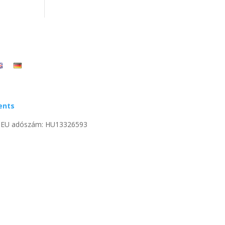
ents
 | EU adószám: HU13326593