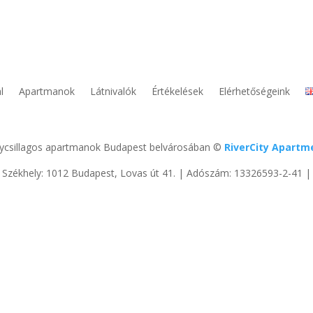
l
Apartmanok
Látnivalók
Értékelések
Elérhetőségeink
ycsillagos apartmanok Budapest belvárosában ©
RiverCity Apartm
| Székhely: 1012 Budapest, Lovas út 41. | Adószám: 13326593-2-41