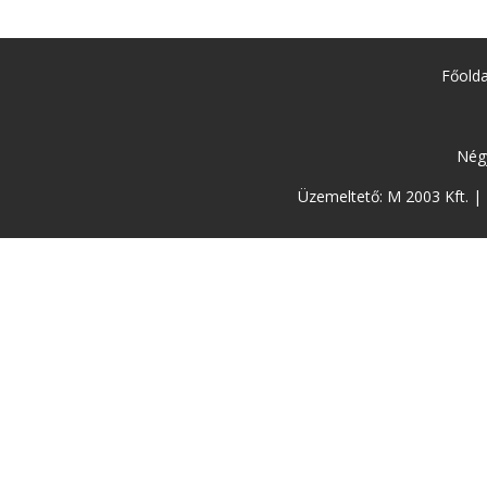
Főolda
Nég
Üzemeltető: M 2003 Kft. 