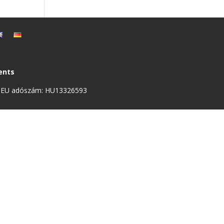
ents
 | EU adószám: HU13326593