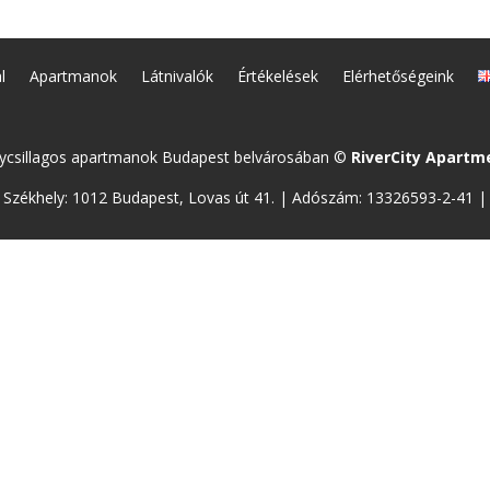
l
Apartmanok
Látnivalók
Értékelések
Elérhetőségeink
ycsillagos apartmanok Budapest belvárosában ©
RiverCity Apartm
| Székhely: 1012 Budapest, Lovas út 41. | Adószám: 13326593-2-41